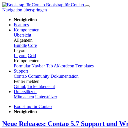
Bootstrap für Contao
Navigation überspringen
Neuigkeiten
Features
Komponenten
Übersicht
Allgemein
Bundle
Core
Layout
Layout
Grid
Komponenten
Formular
Navbar
Tab
Ak­kor­de­on
Templates
Support
Contao Community
Dokumentation
Fehler melden
Github
Ticketübersicht
Unterstützen
Mitmachen
Unterstützer
Bootstrap für Contao
Neuigkeiten
Neue Releases: Contao 5.7 Support und 