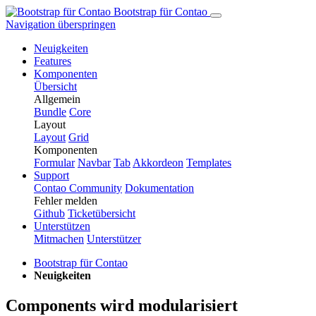
Bootstrap für Contao
Navigation überspringen
Neuigkeiten
Features
Komponenten
Übersicht
Allgemein
Bundle
Core
Layout
Layout
Grid
Komponenten
Formular
Navbar
Tab
Ak­kor­de­on
Templates
Support
Contao Community
Dokumentation
Fehler melden
Github
Ticketübersicht
Unterstützen
Mitmachen
Unterstützer
Bootstrap für Contao
Neuigkeiten
Components wird modularisiert