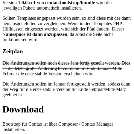
Version
1.0.0-rc1
von
contao-bootstrap/bundle
wird die
jeweiligen Pakete automatisch installieren.
Sollten Templates angepasst wurden sein, so sind diese mit der dann
neu ausgelieferten zu vergleichen. Wenn in den Templates PHP-
Hilfklassen eingesetzt werden, wird sich der Pfad ändern. Dieser
N
amespace ist dann anzupassen
, da sonst die Seite nicht
funktionieren wird.
Zeitplan
Die Änderungen sollen noch dieses Jahr fertig gestellt werden. Dies
ist die letzte große Änderung bevor dann im Ende Januar/ Mitte
Februar die erste stabile Version erscheinen wird.
Die Änderungen sollen im Januar fertiggestellt werden, sodass dann
der Weg für die erste stabile Version für Ende Februar/Mitte März
geebnet ist.
Download
Bootstrap für Contao ist über Composer / Contao Manager
installierbar.