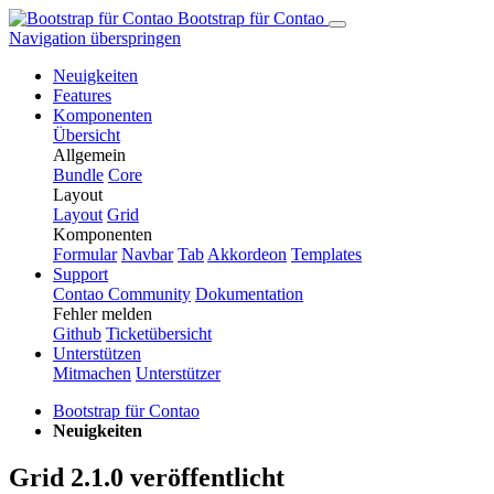
Bootstrap für Contao
Navigation überspringen
Neuigkeiten
Features
Komponenten
Übersicht
Allgemein
Bundle
Core
Layout
Layout
Grid
Komponenten
Formular
Navbar
Tab
Ak­kor­de­on
Templates
Support
Contao Community
Dokumentation
Fehler melden
Github
Ticketübersicht
Unterstützen
Mitmachen
Unterstützer
Bootstrap für Contao
Neuigkeiten
Grid 2.1.0 veröffentlicht