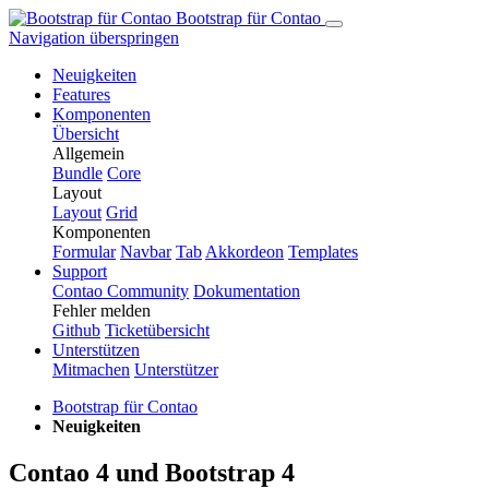
Bootstrap für Contao
Navigation überspringen
Neuigkeiten
Features
Komponenten
Übersicht
Allgemein
Bundle
Core
Layout
Layout
Grid
Komponenten
Formular
Navbar
Tab
Ak­kor­de­on
Templates
Support
Contao Community
Dokumentation
Fehler melden
Github
Ticketübersicht
Unterstützen
Mitmachen
Unterstützer
Bootstrap für Contao
Neuigkeiten
Contao 4 und Bootstrap 4