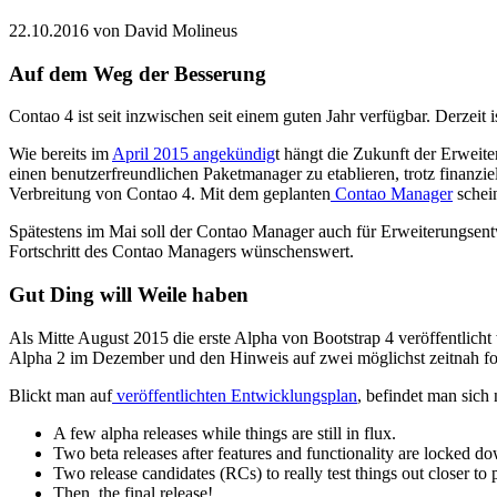
22.10.2016
von David Molineus
Auf dem Weg der Besserung
Contao 4 ist seit inzwischen seit einem guten Jahr verfügbar. Derzeit i
Wie bereits im
April 2015 angekündig
t hängt die Zukunft der Erweit
einen benutzerfreundlichen Paketmanager zu etablieren, trotz finanzi
Verbreitung von Contao 4. Mit dem geplanten
Contao Manager
schei
Spätestens im Mai soll der Contao Manager auch für Erweiterungsentw
Fortschritt des Contao Managers wünschenswert.
Gut Ding will Weile haben
Als Mitte August 2015 die erste Alpha von Bootstrap 4 veröffentlich
Alpha 2 im Dezember und den Hinweis auf zwei möglichst zeitnah folge
Blickt man auf
veröffentlichten Entwicklungsplan
, befindet man sich 
A few alpha releases while things are still in flux.
Two beta releases after features and functionality are locked dow
Two release candidates (RCs) to really test things out closer to
Then, the final release!