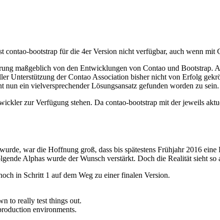
st contao-bootstrap für die 4er Version nicht verfügbar, auch wenn mit C
erung maßgeblich von den Entwicklungen von Contao und Bootstrap. Au
eller Unterstützung der Contao Association bisher nicht von Erfolg ge
nt nun ein vielversprechender Lösungsansatz gefunden worden zu sein
ickler zur Verfügung stehen. Da contao-bootstrap mit der jeweils aktu
t wurde, war die Hoffnung groß, dass bis spätestens Frühjahr 2016 eine
nde Alphas wurde der Wunsch verstärkt. Doch die Realität sieht so aus
noch in Schritt 1 auf dem Weg zu einer finalen Version.
n to really test things out.
 production environments.